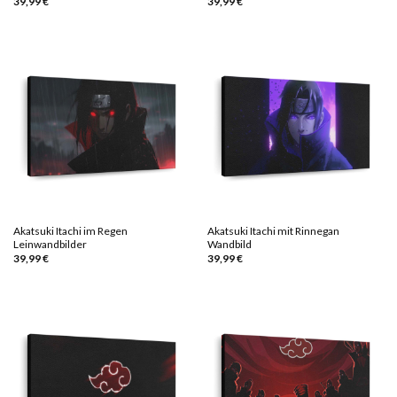
39,99
€
39,99
€
Akatsuki Itachi im Regen
Akatsuki Itachi mit Rinnegan
Leinwandbilder
Wandbild
39,99
€
39,99
€