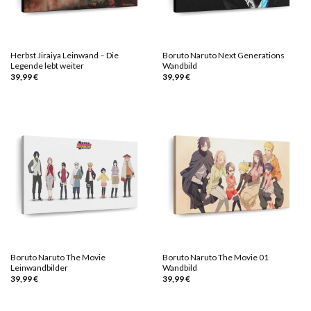
Herbst Jiraiya Leinwand – Die
Boruto Naruto Next Generations
Legende lebt weiter
Wandbild
39,99
€
39,99
€
Boruto Naruto The Movie
Boruto Naruto The Movie 01
Leinwandbilder
Wandbild
39,99
€
39,99
€