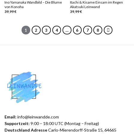
Ino Yamanaka Wandbild – Die Blume
Itachi & Kisame Einsam im Regen
von Konoha
Akatsuki Leinwand
39,99
€
39,99
€
1
2
3
4
…
6
7
8
Email:
info@leinwandde.com
Supportzeit:
9:00 – 18:00 UTC (Montag – Freitag)
Deutschland Adresse
Carlo-Mierendorff-Straße 15, 64665