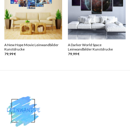
A New Hope Movie Leinwandbilder
A Darker World Space
Kunstdrucke
Leinwandbilder Kunstdrucke
79,99
€
79,99
€