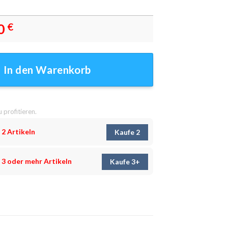
0
€
dbilder - Wanddeko Menge
In den Warenkorb
u profitieren.
 2 Artikeln
Kaufe 2
 3 oder mehr Artikeln
Kaufe 3+