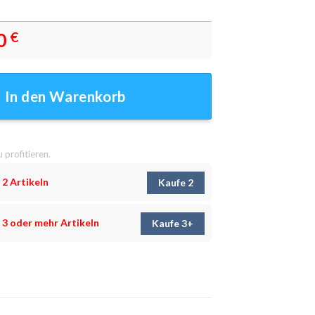
0
€
ilder - Wanddeko Menge
In den Warenkorb
u profitieren.
 2 Artikeln
Kaufe 2
 3 oder mehr Artikeln
Kaufe 3+