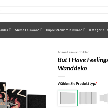
ilder
Anime Leinwand
Impressionism leinwand
Kategorieli
Anime Leinwandbilder
But I Have Feeling
Wanddeko
Wählen Sie Produkttyp:
*