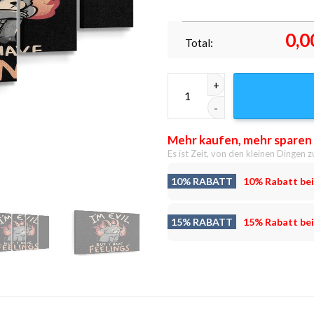
0,0
Total:
But I Have Feelings Leinwandb
Mehr kaufen, mehr sparen
Es ist Zeit, von den kleinen Dingen z
10% RABATT
10% Rabatt bei
15% RABATT
15% Rabatt bei