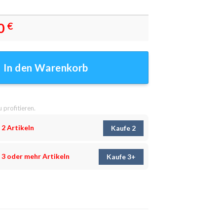
0
€
er - Wandbilder Menge
In den Warenkorb
u profitieren.
 2 Artikeln
Kaufe 2
 3 oder mehr Artikeln
Kaufe 3+