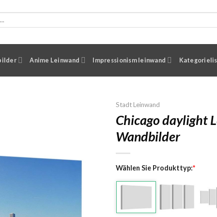
ilder
Anime Leinwand
Impressionism leinwand
Kategorieli
Stadt Leinwand
Chicago daylight 
Wandbilder
Wählen Sie Produkttyp:
*