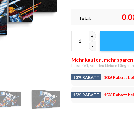
0,0
Total:
Die Verteidigerin des Glauben
Mehr kaufen, mehr sparen
Es ist Zeit, von den kleinen Dingen z
10% RABATT
10% Rabatt bei
15% RABATT
15% Rabatt bei