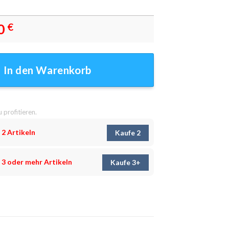
0
€
s Leinwandbilder - Wanddeko Menge
In den Warenkorb
u profitieren.
 2 Artikeln
Kaufe 2
 3 oder mehr Artikeln
Kaufe 3+