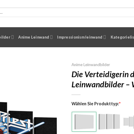
ilder
Anime Leinwand
Impressionism leinwand
Kategorieli
Anime Leinwandbilder
Die Verteidigerin 
Leinwandbilder –
Wählen Sie Produkttyp:
*