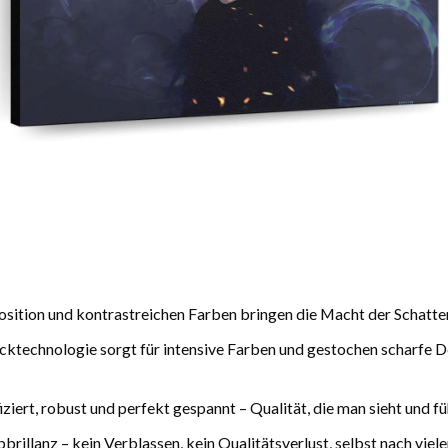
tion und kontrastreichen Farben bringen die Macht der Schattenw
technologie sorgt für intensive Farben und gestochen scharfe Deta
iert, robust und perfekt gespannt – Qualität, die man sieht und füh
rillanz – kein Verblassen, kein Qualitätsverlust, selbst nach viele