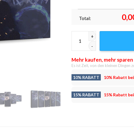
0,0
Total:
Dynamic Solo Leveling - Anim
Mehr kaufen, mehr sparen
Es ist Zeit, von den kleinen Dingen z
10% RABATT
10% Rabatt bei
15% RABATT
15% Rabatt bei