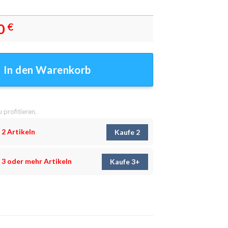
0
€
e Leinwandbild - Wanddeko Menge
In den Warenkorb
u profitieren.
 2 Artikeln
Kaufe 2
 3 oder mehr Artikeln
Kaufe 3+