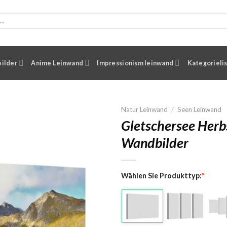
ilder
Anime Leinwand
Impressionism leinwand
Kategorieli
Natur Leinwand
/
Seen Leinwand
Gletschersee Herb
Wandbilder
Wählen Sie Produkttyp:
*