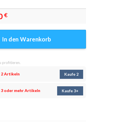
0
€
ilder - Wandbilder Menge
In den Warenkorb
u profitieren.
 2 Artikeln
Kaufe 2
 3 oder mehr Artikeln
Kaufe 3+