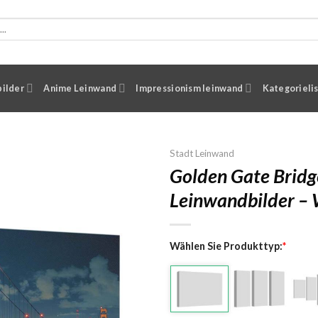
ilder
Anime Leinwand
Impressionism leinwand
Kategorieli
Stadt Leinwand
Golden Gate Bridg
Leinwandbilder –
Wählen Sie Produkttyp:
*