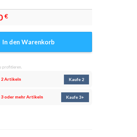
0
€
Leinwandbilder - Wandbilder Menge
In den Warenkorb
u profitieren.
 2 Artikeln
Kaufe 2
 3 oder mehr Artikeln
Kaufe 3+