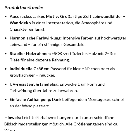
Produktmerkmale:
Ausdrucksstarkes Motiv:
Großartige Zeit Leinwandbilder –
Wanddeko
in einer Interpretation, die Atmosphäre und
Charakter einfängt.
Harmonische Farbwirkung:
Intensive Farben auf hochwertiger
Leinwand – für ein stimmiges Gesamtbild.
Stabiler Holzrahmen:
FSC®-zertifiziertes Holz mit 2–3 cm
Tiefe für eine dezente Rahmung.
Individuelle Größen:
Passend für kleine Nischen oder als
großflächiger Hingucker.
UV-resistent & langlebig:
Entwickelt, um Form und
Farbwirkung über Jahre zu bewahren.
Einfache Aufhängung:
Dank beiliegendem Montageset schnell
an der Wand platziert.
Hinweis:
Leichte Farbabweichungen durch unterschiedliche
Bildschirmdarstellungen möglich. Alle Größenangaben sind ca.-
Werte.