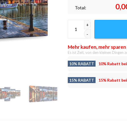
0,0
Total:
Hafen 2 Leinwandbilder - Wan
Mehr kaufen, mehr sparen
Es ist Zeit, von den kleinen Dingen z
10% RABATT
10% Rabatt bei
15% RABATT
15% Rabatt bei