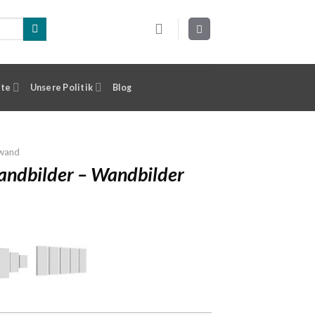
ste
Unsere Politik
Blog
nwand
andbilder – Wandbilder