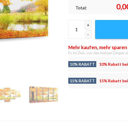
0,0
Total:
Himmlische Leinwandbilder – 
Mehr kaufen, mehr sparen
Es ist Zeit, von den kleinen Dingen z
10% RABATT
10% Rabatt bei
15% RABATT
15% Rabatt bei