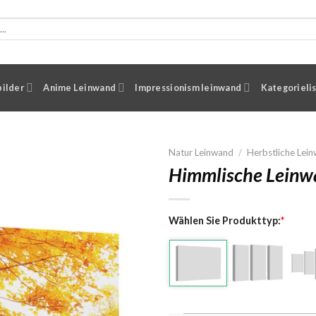
ilder
Anime Leinwand
Impressionism leinwand
Kategorieli
Natur Leinwand
/
Herbstliche Lei
Himmlische Leinw
Wählen Sie Produkttyp:
*