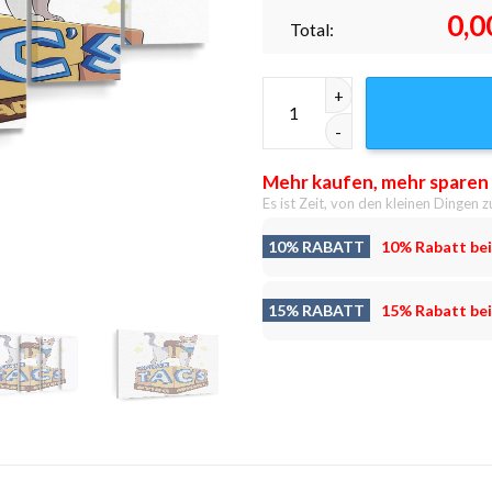
0,0
Total:
Kapitän Tac Leinwandbilder -
Mehr kaufen, mehr sparen
Es ist Zeit, von den kleinen Dingen z
10% RABATT
10% Rabatt bei
15% RABATT
15% Rabatt bei