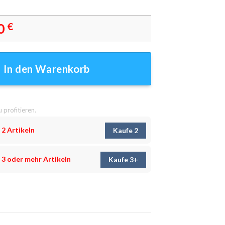
0
€
? Leinwandbilder - Wanddeko Menge
In den Warenkorb
u profitieren.
 2 Artikeln
Kaufe 2
 3 oder mehr Artikeln
Kaufe 3+