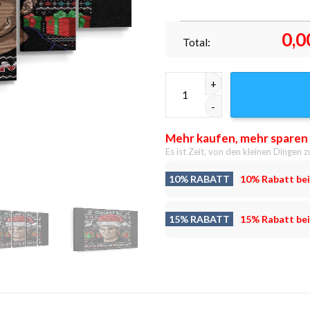
0,0
Total:
Könnte ich noch lustiger sein
Mehr kaufen, mehr sparen
Es ist Zeit, von den kleinen Dingen z
10% RABATT
10% Rabatt bei
15% RABATT
15% Rabatt bei