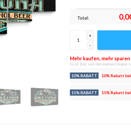
0,0
Total:
Komme gleich nach oben Leinw
Mehr kaufen, mehr sparen
Es ist Zeit, von den kleinen Dingen z
10% RABATT
10% Rabatt bei
15% RABATT
15% Rabatt bei