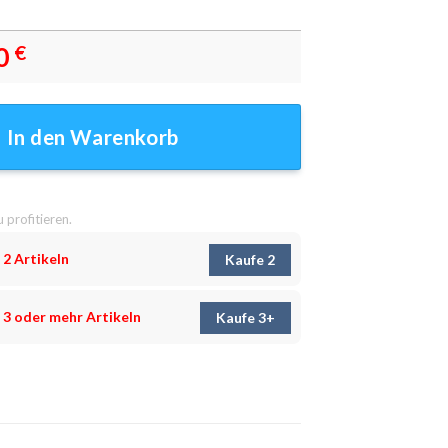
0
€
andbilder - Wanddeko Menge
In den Warenkorb
u profitieren.
 2 Artikeln
Kaufe 2
 3 oder mehr Artikeln
Kaufe 3+