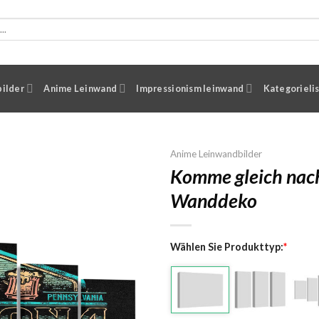
ilder
Anime Leinwand
Impressionism leinwand
Kategorieli
Anime Leinwandbilder
Komme gleich nach
Wanddeko
Wählen Sie Produkttyp:
*