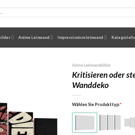
ilder
Anime Leinwand
Impressionism leinwand
Kategorieli
Anime Leinwandbilder
Kritisieren oder s
Wanddeko
Wählen Sie Produkttyp:
*