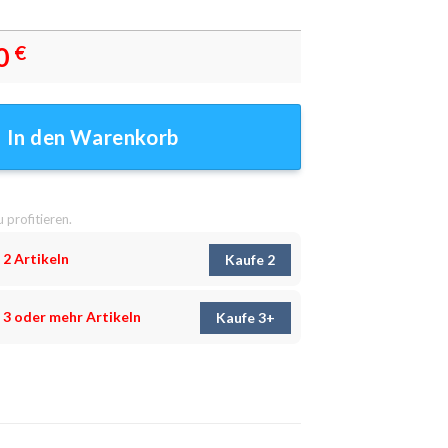
0
€
wandbilder - Wanddeko Menge
In den Warenkorb
u profitieren.
 2 Artikeln
Kaufe 2
 3 oder mehr Artikeln
Kaufe 3+