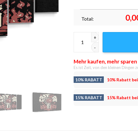
0,0
Total:
Kritisieren oder sterben Lein
Mehr kaufen, mehr sparen
Es ist Zeit, von den kleinen Dingen z
10% RABATT
10% Rabatt bei
15% RABATT
15% Rabatt bei