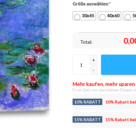
Größe auswählen:
*
30x45
40x60
5
0,0
Total:
Leinwandbild Claude Monet Se
Mehr kaufen, mehr sparen
Es ist Zeit, von den kleinen Dingen z
10% RABATT
10% Rabatt bei
15% RABATT
15% Rabatt bei