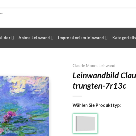
ilder
Anime Leinwand
Impressionism leinwand
Kategorieli
Claude Monet Leinwand
Leinwandbild Clau
trungten-7r13c
Wählen Sie Produkttyp: