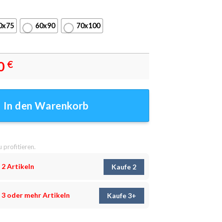
0x75
60x90
70x100
0
€
erosen-trungten-7r13c Menge
In den Warenkorb
u profitieren.
 2 Artikeln
Kaufe 2
 3 oder mehr Artikeln
Kaufe 3+