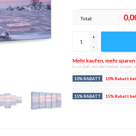
0,0
Total:
Lochan na h achlaise and the b
Mehr kaufen, mehr sparen
Es ist Zeit, von den kleinen Dingen z
10% RABATT
10% Rabatt bei
15% RABATT
15% Rabatt bei