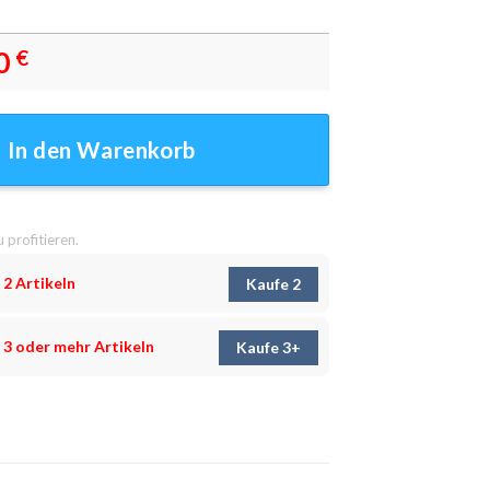
0
€
lack mount Leinwandbilder - Wandbilder Menge
In den Warenkorb
u profitieren.
 2 Artikeln
Kaufe 2
 3 oder mehr Artikeln
Kaufe 3+