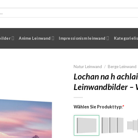
ilder
Anime Leinwand
Impressionism leinwand
Kategorieli
Natur Leinwand
/
Berge Leinwand
Lochan na h achla
Leinwandbilder –
Wählen Sie Produkttyp:
*