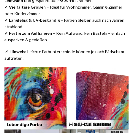
Leinwand
und gespannt auf FSC®-Holzrahmen
✔
Vielfältige Größen
– Ideal für Wohnzimmer, Gaming-Zimmer
oder Kinderzimmer
✔
Langlebig & UV-beständig
– Farben bleiben auch nach Jahren
strahlend
✔
Fertig zum Aufhängen
– Kein Aufwand, kein Basteln – einfach
auspacken & genießen
📌
Hinweis:
Leichte Farbunterschiede können je nach Bildschirm
auftreten.