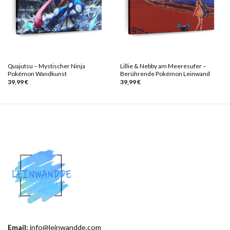
Quajutsu – Mystischer Ninja
Lillie & Nebby am Meeresufer –
Pokémon Wandkunst
Berührende Pokémon Leinwand
39,99
€
39,99
€
Email:
info@leinwandde.com