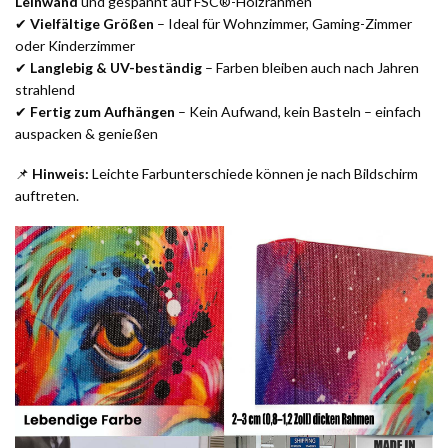
Leinwand
und gespannt auf FSC®-Holzrahmen
✔
Vielfältige Größen
– Ideal für Wohnzimmer, Gaming-Zimmer
oder Kinderzimmer
✔
Langlebig & UV-beständig
– Farben bleiben auch nach Jahren
strahlend
✔
Fertig zum Aufhängen
– Kein Aufwand, kein Basteln – einfach
auspacken & genießen
📌
Hinweis:
Leichte Farbunterschiede können je nach Bildschirm
auftreten.