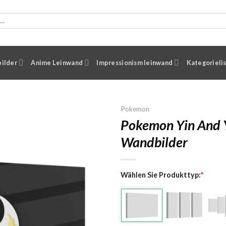
ilder
Anime Leinwand
Impressionism leinwand
Kategorieli
Pokemon
Pokemon Yin And 
Wandbilder
Wählen Sie Produkttyp:
*