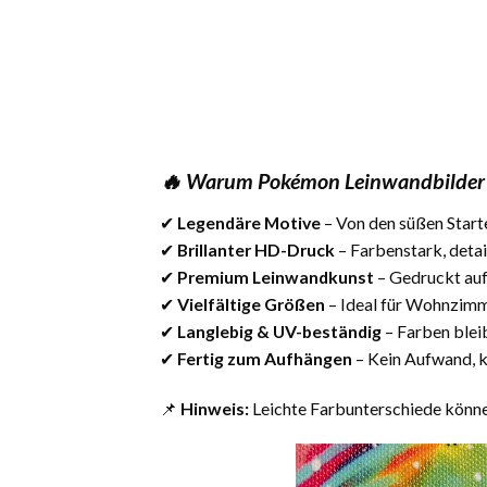
🔥 Warum Pokémon Leinwandbilder 
✔
Legendäre Motive
– Von den süßen Star
✔
Brillanter HD-Druck
– Farbenstark, detai
✔
Premium Leinwandkunst
– Gedruckt au
✔
Vielfältige Größen
– Ideal für Wohnzim
✔
Langlebig & UV-beständig
– Farben blei
✔
Fertig zum Aufhängen
– Kein Aufwand, k
📌
Hinweis:
Leichte Farbunterschiede können