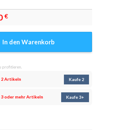
0
€
dbilder – Wandbilder Menge
In den Warenkorb
u profitieren.
 2 Artikeln
Kaufe 2
 3 oder mehr Artikeln
Kaufe 3+