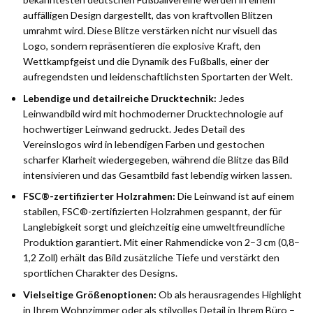
auffälligen Design dargestellt, das von kraftvollen Blitzen
umrahmt wird. Diese Blitze verstärken nicht nur visuell das
Logo, sondern repräsentieren die explosive Kraft, den
Wettkampfgeist und die Dynamik des Fußballs, einer der
aufregendsten und leidenschaftlichsten Sportarten der Welt.
Lebendige und detailreiche Drucktechnik:
Jedes
Leinwandbild wird mit hochmoderner Drucktechnologie auf
hochwertiger Leinwand gedruckt. Jedes Detail des
Vereinslogos wird in lebendigen Farben und gestochen
scharfer Klarheit wiedergegeben, während die Blitze das Bild
intensivieren und das Gesamtbild fast lebendig wirken lassen.
FSC®-zertifizierter Holzrahmen:
Die Leinwand ist auf einem
stabilen, FSC®-zertifizierten Holzrahmen gespannt, der für
Langlebigkeit sorgt und gleichzeitig eine umweltfreundliche
Produktion garantiert. Mit einer Rahmendicke von 2–3 cm (0,8–
1,2 Zoll) erhält das Bild zusätzliche Tiefe und verstärkt den
sportlichen Charakter des Designs.
Vielseitige Größenoptionen:
Ob als herausragendes Highlight
in Ihrem Wohnzimmer oder als stilvolles Detail in Ihrem Büro –