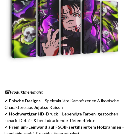
🖼️ Produktmerkmale:
✔
Epische Designs
– Spektakuläre Kampfszenen & ikonische
Charaktere aus
Jujutsu Kaisen
✔
Hochwertiger HD-Druck
– Lebendige Farben, gestochen
scharfe Details & beeindruckende Tiefeneffekte
✔
Premium-Leinwand auf FSC®-zertifiziertem Holzrahmen
–
Langlebig, stabil & nachhaltig produziert