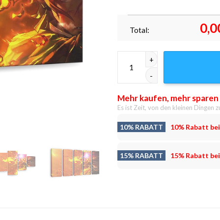
0,0
Total:
Tanjiro Hinokami Kagura 0001
Mehr kaufen, mehr sparen
Es ist Zeit, von den kleinen Dingen z
10% RABATT
10% Rabatt bei
15% RABATT
15% Rabatt bei