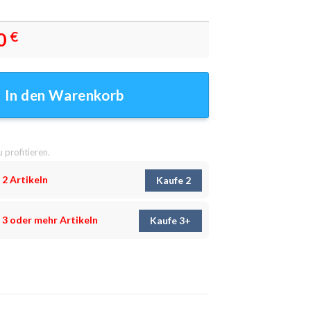
0
€
 Leinwand – Beeindruckende Kunst Menge
In den Warenkorb
u profitieren.
 2 Artikeln
Kaufe 2
 3 oder mehr Artikeln
Kaufe 3+