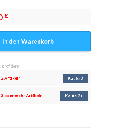
0
€
nwandbilder - Wandbilder Menge
In den Warenkorb
u profitieren.
 2 Artikeln
Kaufe 2
 3 oder mehr Artikeln
Kaufe 3+