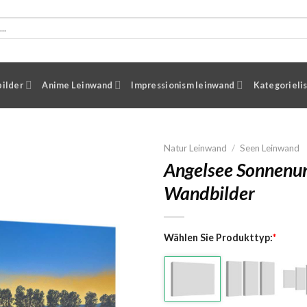
ilder
Anime Leinwand
Impressionism leinwand
Kategorieli
Natur Leinwand
/
Seen Leinwand
Angelsee Sonnenun
Wandbilder
Wählen Sie Produkttyp:
*