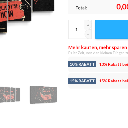
0,0
Total:
Apokalypse Wie Leinwandbild
Mehr kaufen, mehr sparen
Es ist Zeit, von den kleinen Dingen z
10% RABATT
10% Rabatt bei
15% RABATT
15% Rabatt bei