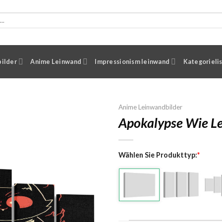
ilder
Anime Leinwand
Impressionism leinwand
Kategorieli
Anime Leinwandbilder
Apokalypse Wie L
Wählen Sie Produkttyp:
*