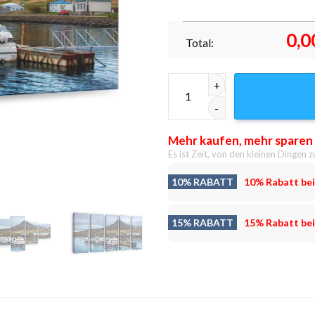
0,0
Total:
Boote am Hafen Leinwandbilde
Mehr kaufen, mehr sparen
Es ist Zeit, von den kleinen Dingen z
10% RABATT
10% Rabatt bei
15% RABATT
15% Rabatt bei