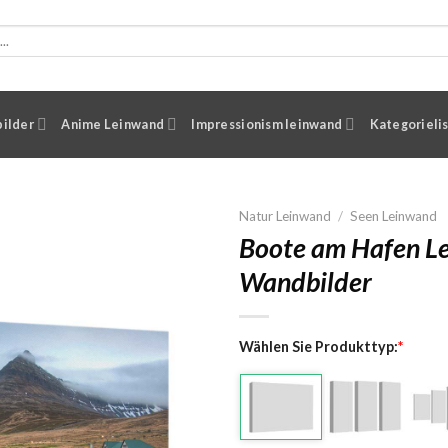
ilder
Anime Leinwand
Impressionism leinwand
Kategorieli
Natur Leinwand
/
Seen Leinwand
Boote am Hafen Le
Wandbilder
Wählen Sie Produkttyp:
*