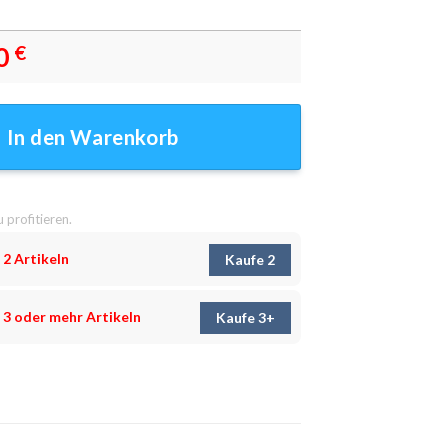
0
€
r - Wandbilder Menge
In den Warenkorb
u profitieren.
 2 Artikeln
Kaufe 2
 3 oder mehr Artikeln
Kaufe 3+