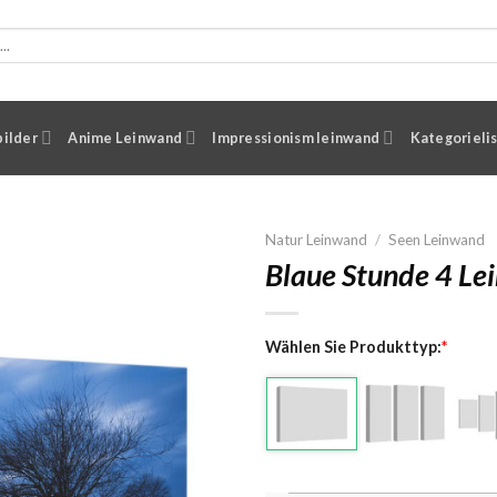
ilder
Anime Leinwand
Impressionism leinwand
Kategorieli
Natur Leinwand
/
Seen Leinwand
Blaue Stunde 4 Le
Wählen Sie Produkttyp:
*