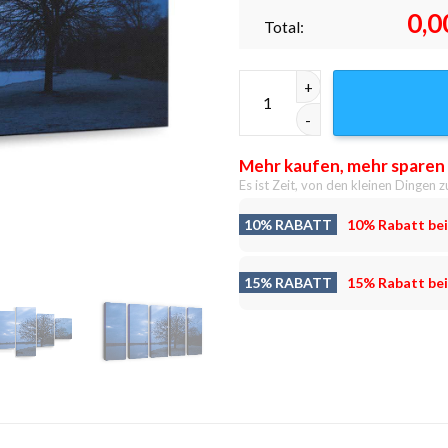
0,0
Total:
Blaue Stunde 4 Leinwandbilder
Mehr kaufen, mehr sparen
Es ist Zeit, von den kleinen Dingen z
10% RABATT
10% Rabatt bei
15% RABATT
15% Rabatt bei