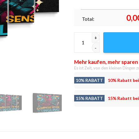
0,0
Total:
Gesunder Menschenverstand L
Mehr kaufen, mehr sparen
Es ist Zeit, von den kleinen Dingen z
10% RABATT
10% Rabatt bei
15% RABATT
15% Rabatt bei