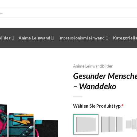
ilder
Anime Leinwand
Impressionism leinwand
Kategorieli
Anime Leinwandbilder
Gesunder Mensche
– Wanddeko
Wählen Sie Produkttyp:
*