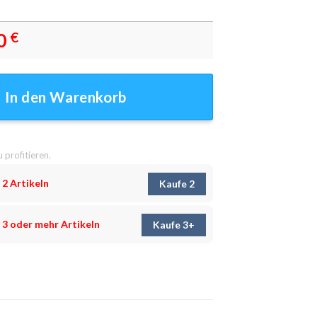
0
€
einwandbilder - Wanddeko Menge
In den Warenkorb
u profitieren.
 2 Artikeln
Kaufe 2
 3 oder mehr Artikeln
Kaufe 3+