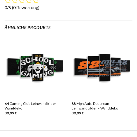
0/5
(0 Bewertung)
ÄHNLICHE PRODUKTE
64 Gaming Club Leinwandbilder –
88 Mph Auto DeLorean
Wanddeko
Leinwandbilder – Wanddeko
39,99
€
39,99
€