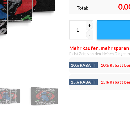
0,0
Total:
Kobra-Pullover Leinwandbilde
Mehr kaufen, mehr sparen
Es ist Zeit, von den kleinen Dingen z
10% RABATT
10% Rabatt bei
15% RABATT
15% Rabatt bei