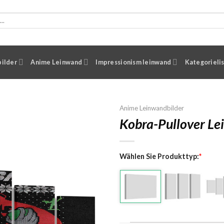
ilder
Anime Leinwand
Impressionism leinwand
Kategorieli
Anime Leinwandbilder
Kobra-Pullover L
Wählen Sie Produkttyp:
*