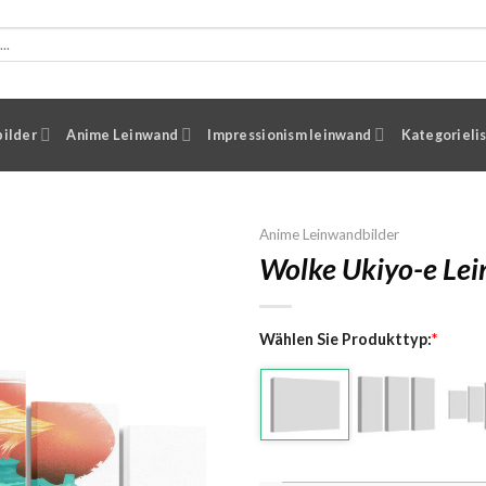
ilder
Anime Leinwand
Impressionism leinwand
Kategorieli
Anime Leinwandbilder
Wolke Ukiyo-e Le
Wählen Sie Produkttyp:
*