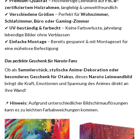
✔
Premium-Qualität
– Hochwertige Leinwand auf
FSC®-
zertifiziertem Holzrahmen
, langlebig & umweltfreundlich
✔
Verschiedene Größen
– Perfekt für
Wohnzimmer,
Schlafzimmer, Büro oder Gaming-Zimmer
✔
UV-beständig & farbecht
– Keine Farbverluste, jahrelang
lebendige Bilder ohne Verblassen
✔
Einfache Montage
– Bereits gespannt & mit Montageset für
eine mühelose Befestigung
Das perfekte Geschenk für Naruto-Fans
Ob als
Sammlerstück, stylische Anime-Dekoration oder
besonderes Geschenk für Otakus
, dieses
Naruto Leinwandbild
bringt die Kraft, Emotionen und Spannung des Animes direkt an
Ihre Wand!
📌
Hinweis:
Aufgrund unterschiedlicher Bildschirmauflösungen
kann es zu leichten Farbabweichungen kommen.