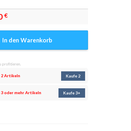
0
€
der - Wanddeko Menge
In den Warenkorb
u profitieren.
 2 Artikeln
Kaufe 2
 3 oder mehr Artikeln
Kaufe 3+