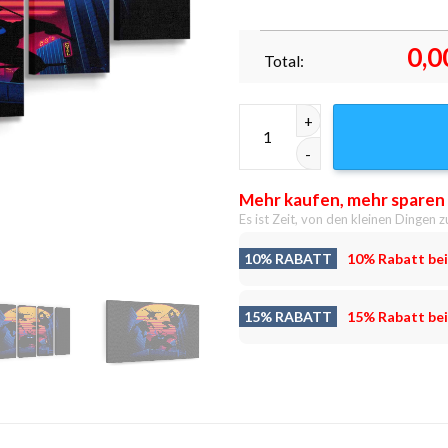
0,0
Total:
Rad Schildkröten Leinwandbil
Mehr kaufen, mehr sparen
Es ist Zeit, von den kleinen Dingen z
10% RABATT
10% Rabatt bei
15% RABATT
15% Rabatt bei