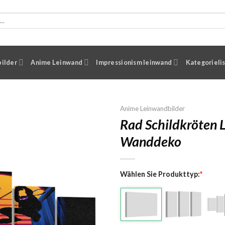
ilder
Anime Leinwand
Impressionism leinwand
Kategorieli
Anime Leinwandbilder
Rad Schildkröten 
Wanddeko
Wählen Sie Produkttyp:
*