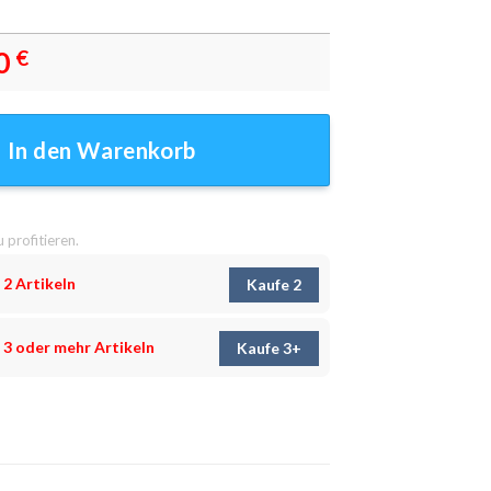
0
€
ndbilder - Wandbilder Menge
In den Warenkorb
u profitieren.
 2 Artikeln
Kaufe 2
 3 oder mehr Artikeln
Kaufe 3+