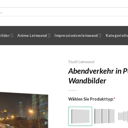
ilder
Anime Leinwand
Impressionism leinwand
Kategorieli
Stadt Leinwand
Abendverkehr in P
Wandbilder
Wählen Sie Produkttyp:
*