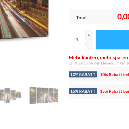
0,0
Total:
Abendverkehr in Peking Leinwa
Mehr kaufen, mehr sparen
Es ist Zeit, von den kleinen Dingen z
10% RABATT
10% Rabatt bei
15% RABATT
15% Rabatt bei