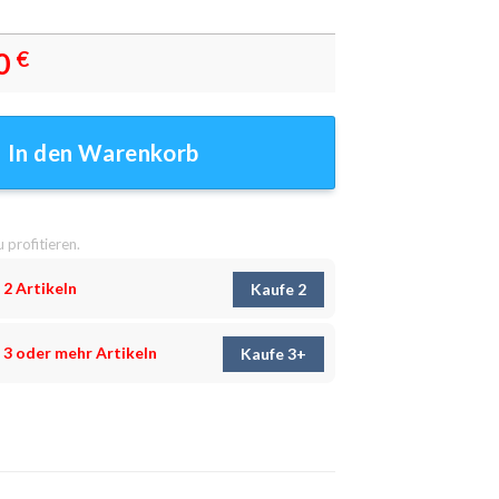
0
€
er - Wandbilder Menge
In den Warenkorb
u profitieren.
 2 Artikeln
Kaufe 2
 3 oder mehr Artikeln
Kaufe 3+