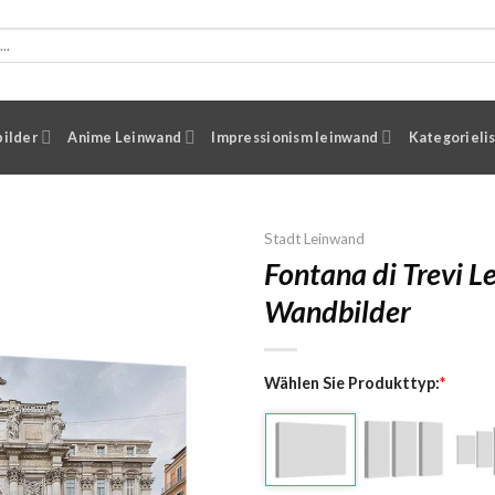
ilder
Anime Leinwand
Impressionism leinwand
Kategorieli
Stadt Leinwand
Fontana di Trevi L
Wandbilder
Wählen Sie Produkttyp:
*