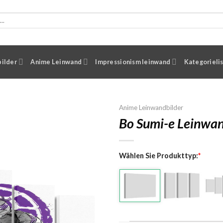
ilder
Anime Leinwand
Impressionism leinwand
Kategorieli
Anime Leinwandbilder
Bo Sumi-e Leinwa
Wählen Sie Produkttyp:
*