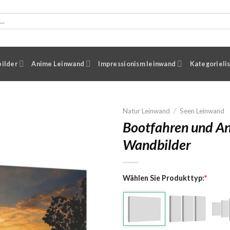
ilder
Anime Leinwand
Impressionism leinwand
Kategorieli
Natur Leinwand
/
Seen Leinwand
Bootfahren und An
Wandbilder
Wählen Sie Produkttyp:
*