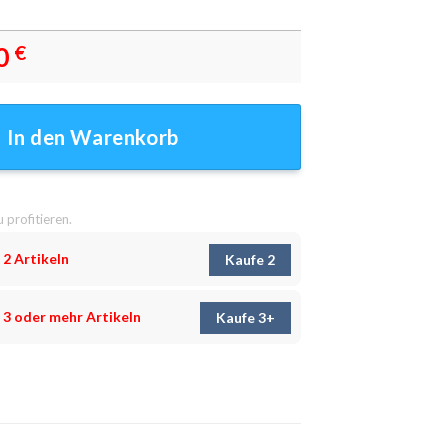
0
€
ndbilder - Wandbilder Menge
In den Warenkorb
u profitieren.
 2 Artikeln
Kaufe 2
 3 oder mehr Artikeln
Kaufe 3+