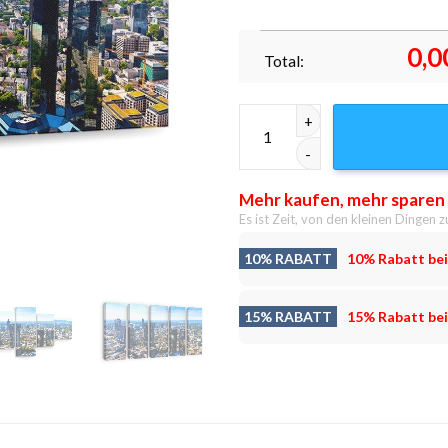
0,0
Total:
Frankfurt panorama Leinwandb
Mehr kaufen, mehr sparen
Es ist Zeit, von den kleinen Dingen z
10% RABATT
10% Rabatt bei
15% RABATT
15% Rabatt bei