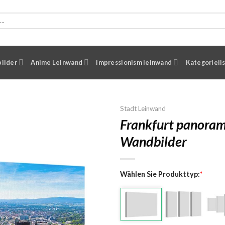
ilder
Anime Leinwand
Impressionism leinwand
Kategorieli
Stadt Leinwand
Frankfurt panoram
Wandbilder
Wählen Sie Produkttyp:
*