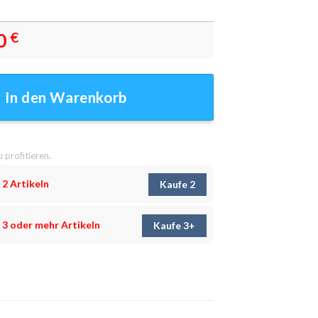
0
€
ilder - Wandbilder Menge
In den Warenkorb
u profitieren.
 2 Artikeln
Kaufe 2
 3 oder mehr Artikeln
Kaufe 3+