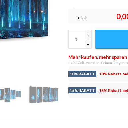
0,0
Total:
Tanzendes Wasser Leinwandbil
Mehr kaufen, mehr sparen
Es ist Zeit, von den kleinen Dingen z
10% RABATT
10% Rabatt bei
15% RABATT
15% Rabatt bei