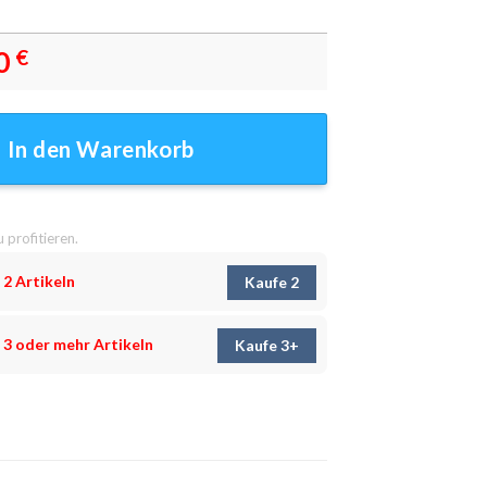
0
€
der - Wandbilder Menge
In den Warenkorb
u profitieren.
 2 Artikeln
Kaufe 2
 3 oder mehr Artikeln
Kaufe 3+