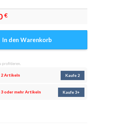
0
€
dbilder - Wandbilder Menge
In den Warenkorb
u profitieren.
 2 Artikeln
Kaufe 2
 3 oder mehr Artikeln
Kaufe 3+