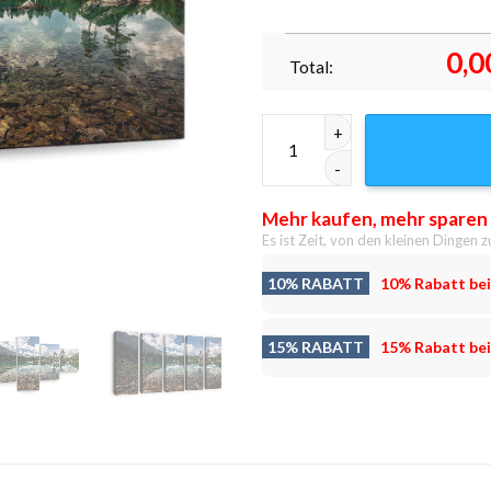
0,0
Total:
Kristallklarer Bergsee Leinwan
Mehr kaufen, mehr sparen
Es ist Zeit, von den kleinen Dingen z
10% RABATT
10% Rabatt bei
15% RABATT
15% Rabatt bei