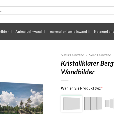
ilder
Anime Leinwand
Impressionism leinwand
Kategorieli
Natur Leinwand
/
Seen Leinwand
Kristallklarer Ber
Wandbilder
Wählen Sie Produkttyp:
*